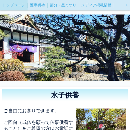
»
トップページ
護摩祈祷
節分・星まつり
メディア掲載情報
水子供養・納骨堂
水子供養
ご自由にお参りできます。
ご回向（成仏を願って仏事供養す
ること）をご希望の方はお電話に